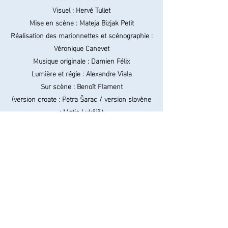
Visuel : Hervé Tullet
Mise en scène : Mateja Bizjak Petit
Réalisation des marionnettes et scénographie :
Véronique Canevet
Musique originale : Damien Félix
Lumière et régie : Alexandre Viala
Sur scène : Benoît Flament
(version croate : Petra Šarac / version slovène
: Matic Lukšič)
Assistance à la mise en scène : Anže Virant
Chorégraphie : Barbara Kanc
Prise de son et mixage : Thomas Jacquet
(studio Le Zèbre) Batterie : Hugo Dordor
Administratrice : Dolores Dias
Relations publiques : Fatiha Meknaci
Batterie : Hugo Dordor
Prise de son : Flavien Van Landuyt